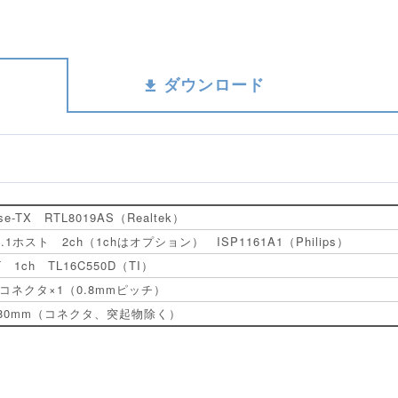
ダウンロード
se-TX RTL8019AS（Realtek）
1.1ホスト 2ch（1chはオプション） ISP1161A1（Philips）
T 1ch TL16C550D（TI）
inコネクタ×1（0.8mmピッチ）
×80mm（コネクタ、突起物除く）