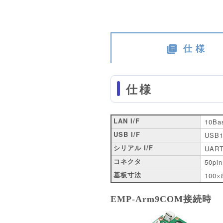
仕 様
仕様
LAN I/F
10Ba
USB I/F
USB
シリアル I/F
UAR
コネクタ
50p
基板寸法
100
EMP-Arm9COM接続時