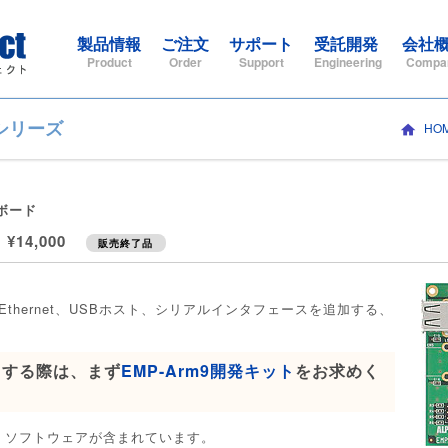
製品情報
ご注文
サポート
受託開発
会社
Product
Order
Support
Engineering
Compa
ドシリーズ
HO
ボード
¥14,000
販売終了品
m9にEthernet、USBホスト、シリアルインタフェースを追加する、
利用する際は、まず
EMP-Arm9開発キット
をお求めく
、ソフトウェアが含まれています。